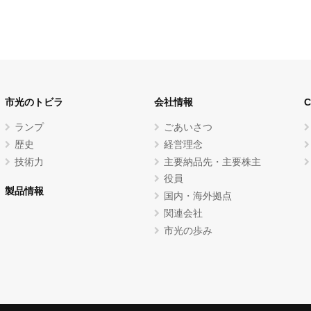
市光のトビラ
会社情報
ランプ
ごあいさつ
歴史
経営理念
技術力
主要納品先・主要株主
役員
製品情報
国内・海外拠点
関連会社
市光の歩み