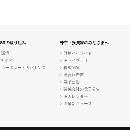
CSRの取り組み
株主・投資家のみなさまへ
環境
財務ハイライト
社会性
IRライブラリ
コーポレートガバナンス
株式関連
統合報告書
電子公告
関係会社の電子公告
IRカレンダー
IR最新ニュース