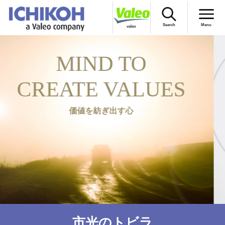
Search
Menu
valeo
English
D TO
市光のトビラ
 VALUES
製品情報
会社情報
ぎ出す心
株主・投資家のみなさまへ
CSRの取り組み
採用情報
お問い合わせ
市光のトビラ