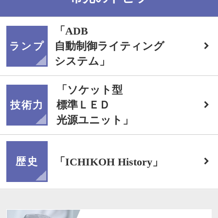
「
ADB
自動制御ライティング
ランプ
システム
」
「
ソケット型
標準ＬＥＤ
技術力
光源ユニット
」
「
ICHIKOH History
」
歴史