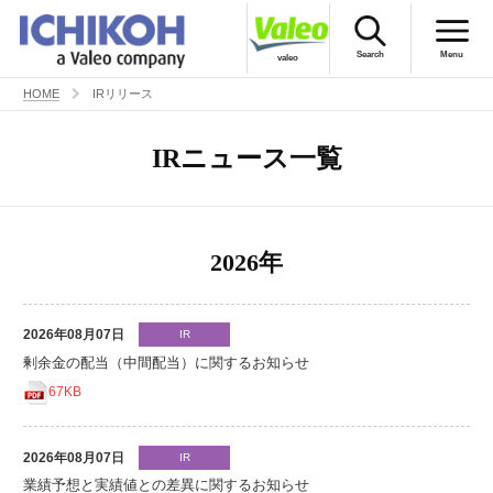
Search
Menu
valeo
HOME
IRリリース
English
市光のトビラ
IRニュース一覧
製品情報
会社情報
2026年
株主・投資家のみなさまへ
CSRの取り組み
2026年08月07日
IR
剰余金の配当（中間配当）に関するお知らせ
採用情報
67KB
お問い合わせ
2026年08月07日
IR
業績予想と実績値との差異に関するお知らせ